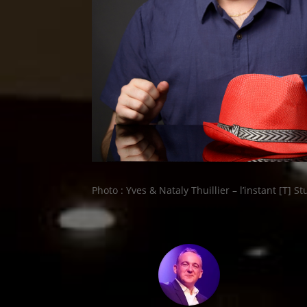
Photo : Yves & Nataly Thuillier – l’instant [T] St