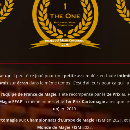
se-up
. Il peut être joué pour une
petite
assemblée, en toute
intimi
smis
sur
écran
dans le même temps. C’est d’ailleurs pour ça qu’il a
l’
Equipe de France de Magie
, a été récompensé par le
2e Prix
au F
 Magie FFAP
la même année, et le
1er Prix Cartomagie
ainsi que le
up)
en 2019.
artomagie
aux
Championnats d’Europe de Magie FISM
en 2021, et 
Monde de Magie FISM
2022.