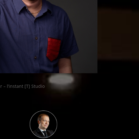
 – l’instant [T] Studio