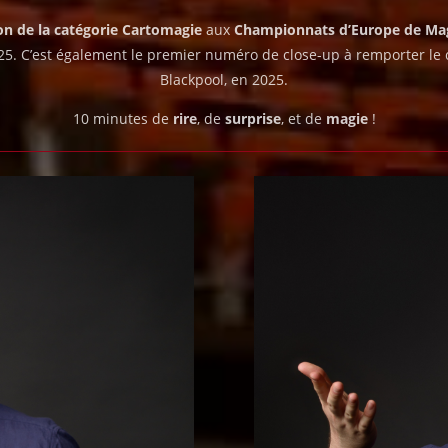
ion de la catégorie Cartomagie
aux
Championnats d’Europe de Ma
5. C’est également le premier numéro de close-up à remporter le
Blackpool, en 2025.
10 minutes de
rire
, de
surprise
, et de
magie
!